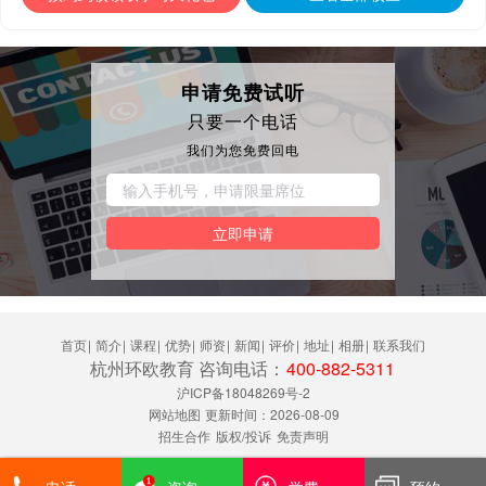
申请免费试听
只要一个电话
我们为您免费回电
立即申请
首页
|
简介
|
课程
|
优势
|
师资
|
新闻
|
评价
|
地址
|
相册
|
联系我们
杭州环欧教育 咨询电话：
400-882-5311
沪ICP备18048269号-2
网站地图
更新时间：2026-08-09
招生合作
版权/投诉
免责声明