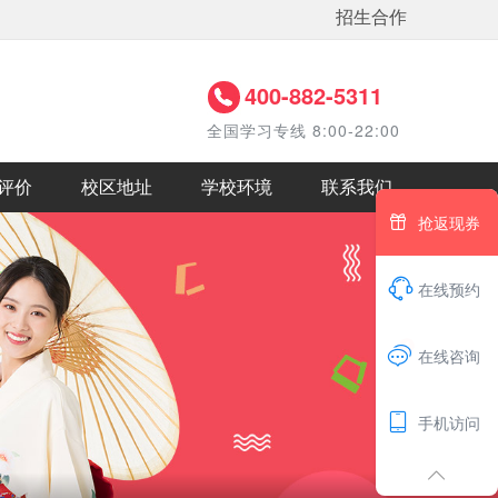
招生合作
400-882-5311
全国学习专线 8:00-22:00
评价
校区地址
学校环境
联系我们

抢返现券

在线预约
1

在线咨询

手机访问