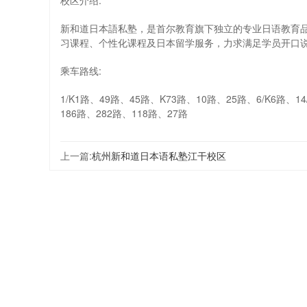
校区介绍:
新和道日本語私塾，是首尔教育旗下独立的专业日语教育品
习课程、个性化课程及日本留学服务，力求满足学员开口
乘车路线:
1/K1路、49路、45路、K73路、10路、25路、6/K6路、14
186路、282路、118路、27路
上一篇:
杭州新和道日本语私塾江干校区