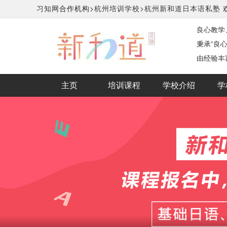
习知网
合作机构>
杭州培训学校>
杭州新和道日本语私塾
良心教学
秉承”良
由经验丰
主页
培训课程
学校介绍
学