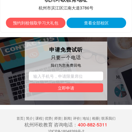
杭州市滨江区江南大道3786号
预约到校领取学习大礼包
查看全部校区
申请免费试听
只要一个电话
我们为您免费回电
立即申请
首页
|
简介
|
课程
|
优势
|
师资
|
新闻
|
评价
|
地址
|
相册
|
联系我们
杭州环欧教育 咨询电话：
400-882-5311
沪ICP备18048269号-2