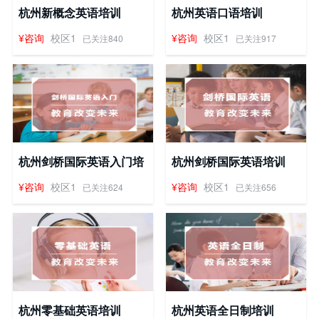
杭州新概念英语培训
杭州英语口语培训
¥咨询
校区1
¥咨询
校区1
已关注840
已关注917
杭州剑桥国际英语入门培
杭州剑桥国际英语培训
训
¥咨询
校区1
¥咨询
校区1
已关注624
已关注656
杭州零基础英语培训
杭州英语全日制培训