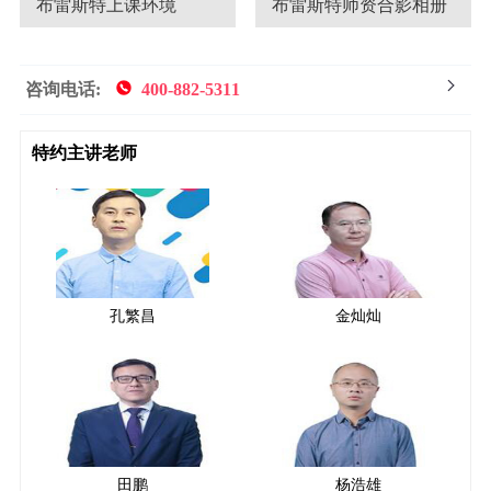
布雷斯特上课环境
布雷斯特师资合影相册
咨询电话:
400-882-5311
特约主讲老师
孔繁昌
金灿灿
田鹏
杨浩雄