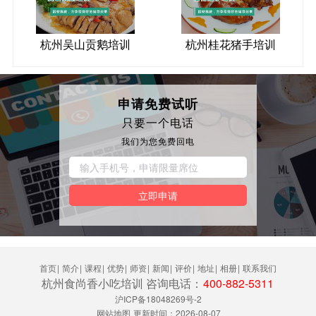
杭州吴山贡鹅培训
杭州桂花猪手培训
申请免费试听
只要一个电话
我们为您免费回电
立即申请
首页
|
简介
|
课程
|
优势
|
师资
|
新闻
|
评价
|
地址
|
相册
|
联系我们
杭州食尚香小吃培训 咨询电话：
400-882-5311
沪ICP备18048269号-2
网站地图
更新时间：2026-08-07