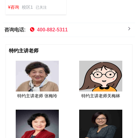
班
¥咨询
校区1
已关注
咨询电话:
400-882-5311
特约主讲老师
特约主讲老师 张梅玲
特约主讲老师关梅林